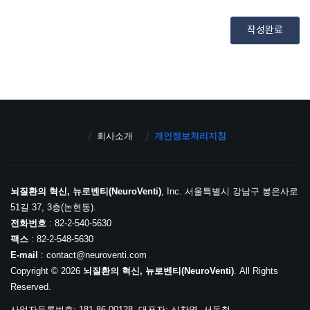
확하고 성실한 답변을 드리기 위해 필요한 최소한의 개인정보
를 수집하고 있습니다. 개인정보의 수집 및 이용에 관하여 아래
와 같이 고지하오니 충분히 읽어보신 후 동의하여 주시기 바랍
니다.
1. 개인정보 항목
회사는 아래와 같은 개인정보를 수집합니다.
- 수집항목 : 기관명, 성명, 연락처, 이메일 주소
- 수집방법: 홈페이지
회사소개
개인정보처리지침
2. 개인정보의 처리 목적
처리하고 있는 개인정보는 다음의 목적 이외의 용도로 이용되
지 않으며, 이용목적이 변경되는 경우에는 개인정보 보호법 제
18조에 따라 별도의 동의를 받는 등 필요한 조치를 이행할 예정
뇌질환의 혁신, 뉴로벤티(NeuroVenti)
, Inc. 서울특별시 강남구 봉은사로
입니다.
51길 37, 3층(논현동).
- 파트너문의, 시험의뢰, 문의사항
전화번호
: 82-2-540-5630
- 문의확인, 사실조사를 위한 연락, 통지 및 처리결과 통보
팩스
: 82-2-548-5630
E-mail
: contact@neuroventi.com
3. 정보주체의 권리 및 행사방법 안내
Copyright © 2026
뇌질환의 혁신, 뉴로벤티(NeuroVenti)
. All Rights
정보주체는 언제든지 회사에 대해 개인정보 열람, 정정, 삭제,
처리정지, 개인정보 이동 요구, 처리 반대 등의 권리를 행사할
Reserved.
수 있으며, 권리 행사는 회사 개인정보 보호책임자에게 서면,
사업자등록번호: 181-86-00128, 대표자: 신찬영, 서동철