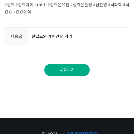
#성격
#성격차이
#mbti
#성격은유전
#성격은환경
#신찬영
#뇌과학
#뇌
건강
#건강상식
다음글
친밀도와 개인간의 거리
목록보기
회사소개
개인정보처리지침