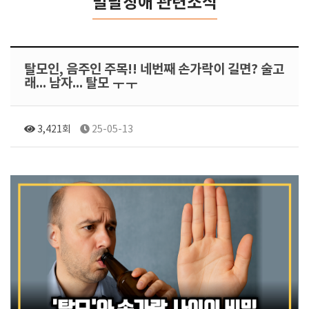
발달장애 관련소식
탈모인, 음주인 주목!! 네번째 손가락이 길면? 술고
래... 남자... 탈모 ㅜㅜ
3,421회
25-05-13