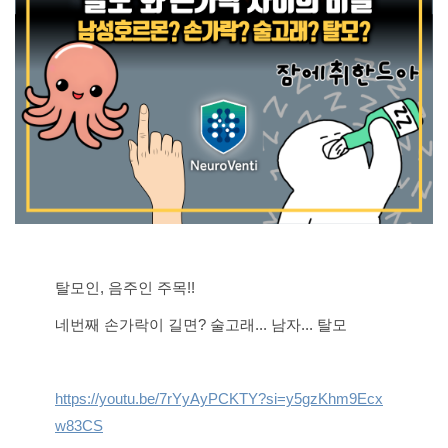
탈모인, 음주인 주목!!
네번째 손가락이 길면? 술고래... 남자... 탈모
https://youtu.be/7rYyAyPCKTY?si=y5gzKhm9Ecx
w83CS