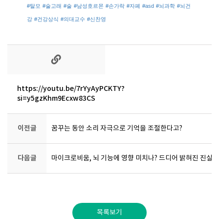
#탈모
#술고래
#술
#남성호르몬
#손가락
#자폐
#asd
#뇌과학
#뇌건
강
#건강상식
#의대교수
#신찬영
https://youtu.be/7rYyAyPCKTY?
si=y5gzKhm9Ecxw83CS
이전글
꿈꾸는 동안 소리 자극으로 기억을 조절한다고?
다음글
마이크로비움, 뇌 기능에 영향 미치나? 드디어 밝혀진 진실
목록보기