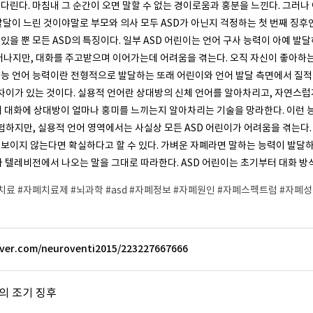
기다린다. 마침내 그 순간이 오면 말할 수 없는 경이로움과 홍분을 느낀다. 그러
발달이 느린 것이야말로 부모와 의사 모두 ASD가 아닌지 걱정하는 첫 번째 징후
있을 뿐 모든 ASD의 특징이다. 일부 ASD 어린이는 언어 구사 능력이 아예 발달
어나지만, 대화를 주고받으며 이어가는데 어려움을 겪는다. 오직 자신이 좋아하는
기능 언어 능력이란 전형적으로 발달하는 또래 어린이와 언어 발달 측면에서 질적인
이가 있는 것이다. 실용적 언어란 상대방의 신체 언어를 알아차리고, 자연스럽게
재 대화에 상대방이 얼마나 홍미를 느끼는지 알아차리는 기술을 망라한다. 이런 
 경험하지만, 실용적 언어 영역에서는 사실상 모든 ASD 어린이가 어려움을 겪는다
 보이지 않는다면 확실하다고 할 수 있다. 가벼운 자폐라면 말하는 능력이 발달
나 텔레비전에서 나오는 말을 그대로 따라한다. ASD 어린이는 초기부터 대화 방식
#자폐치료 #자폐치료제 #뇌과학 #asd #자폐정보 #자폐원인 #자폐스펙트럼 #자
aver.com/neuroventi2015/223227667666
D의 조기 징후