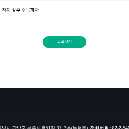
 자폐 징후 주목하자
목록보기
서울특별시 강남구 봉은사로51길 37, 3층(논현동).
전화번호
: 82-2-54