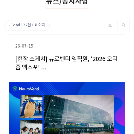
뉴스/공지사항
Total 172건
1 페이지
26-07-15
[현장 스케치] 뉴로벤티 임직원, '2026 오티
즘 엑스포' …