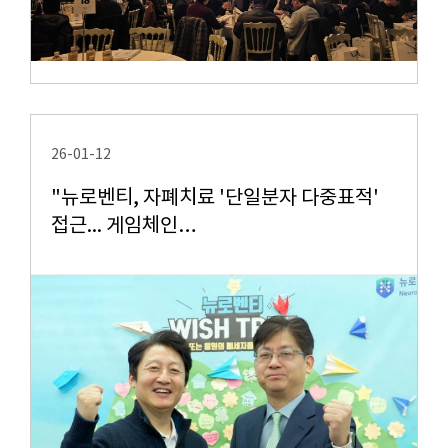
26-01-12
"뉴로벤티, 자폐치료 '단일분자 다중표적'
접근... 게임체인…