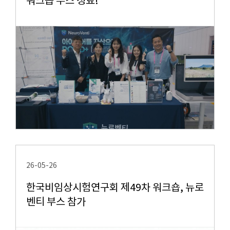
워크숍 부스 성료!
26-05-26
한국비임상시험연구회 제49차 워크숍, 뉴로
벤티 부스 참가