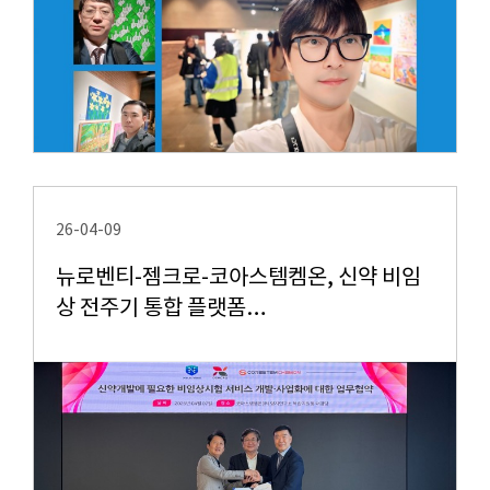
26-04-09
뉴로벤티-젬크로-코아스템켐온, 신약 비임
상 전주기 통합 플랫폼…