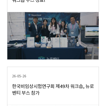
워크숍 부스 성료!
26-05-26
한국비임상시험연구회 제49차 워크숍, 뉴로
벤티 부스 참가