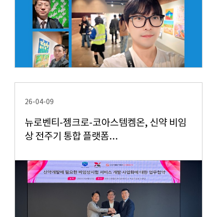
26-04-09
뉴로벤티-젬크로-코아스템켐온, 신약 비임
상 전주기 통합 플랫폼…