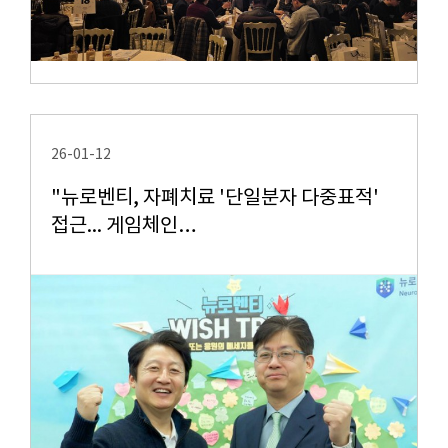
26-01-12
"뉴로벤티, 자폐치료 '단일분자 다중표적'
접근... 게임체인…