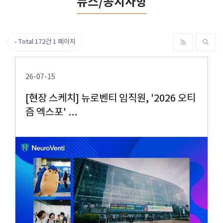
뉴스/공지사항
Total 172건
1 페이지
26-07-15
[현장 스케치] 뉴로벤티 임직원, '2026 오티
즘 엑스포' …