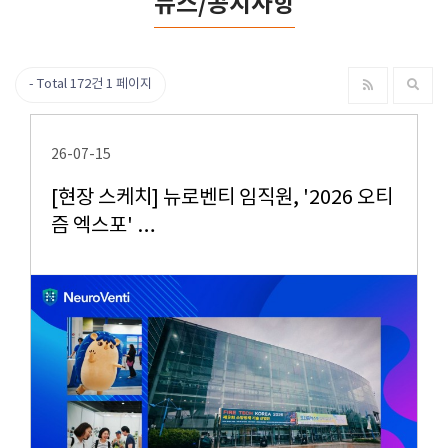
뉴스/공지사항
Total 172건
1 페이지
26-07-15
[현장 스케치] 뉴로벤티 임직원, '2026 오티
즘 엑스포' …