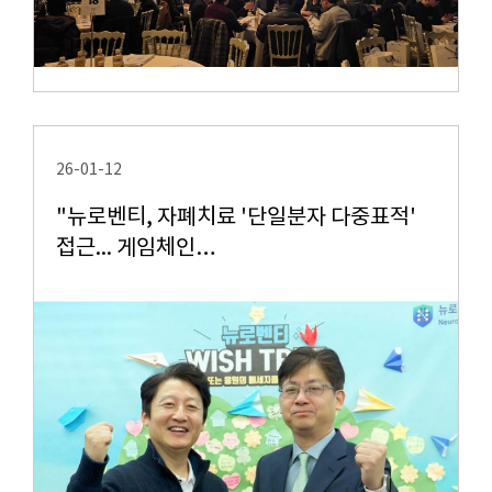
26-01-12
"뉴로벤티, 자폐치료 '단일분자 다중표적'
접근... 게임체인…