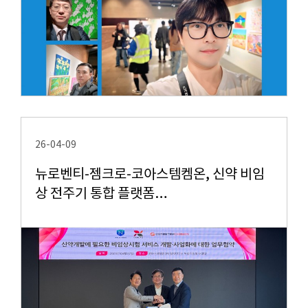
26-04-09
뉴로벤티-젬크로-코아스템켐온, 신약 비임
상 전주기 통합 플랫폼…