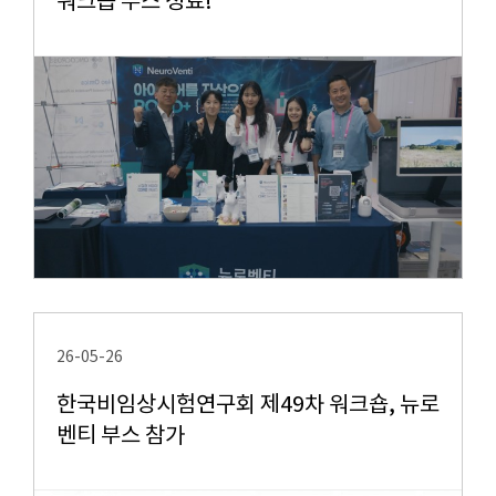
워크숍 부스 성료!
26-05-26
한국비임상시험연구회 제49차 워크숍, 뉴로
벤티 부스 참가